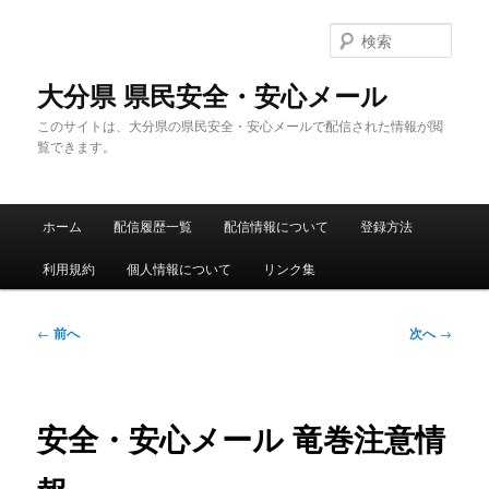
メ
イ
検
ン
索
コ
大分県 県民安全・安心メール
ン
このサイトは、大分県の県民安全・安心メールで配信された情報が閲
テ
覧できます。
ン
ツ
へ
メ
移
ホーム
配信履歴一覧
配信情報について
登録方法
イ
動
ン
利用規約
個人情報について
リンク集
メ
ニ
ュ
投
←
前へ
次へ
→
ー
稿
ナ
ビ
ゲ
安全・安心メール 竜巻注意情
ー
シ