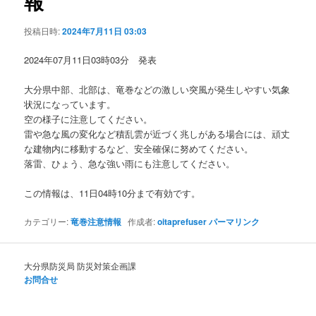
報
ョ
ン
投稿日時:
2024年7月11日 03:03
2024年07月11日03時03分 発表
大分県中部、北部は、竜巻などの激しい突風が発生しやすい気象
状況になっています。
空の様子に注意してください。
雷や急な風の変化など積乱雲が近づく兆しがある場合には、頑丈
な建物内に移動するなど、安全確保に努めてください。
落雷、ひょう、急な強い雨にも注意してください。
この情報は、11日04時10分まで有効です。
カテゴリー:
竜巻注意情報
作成者:
oitaprefuser
パーマリンク
大分県防災局 防災対策企画課
お問合せ