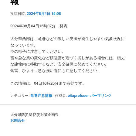
報
ョ
ン
投稿日時:
2024年8月4日 15:08
2024年08月04日15時07分 発表
大分県西部は、竜巻などの激しい突風が発生しやすい気象状況に
なっています。
空の様子に注意してください。
雷や急な風の変化など積乱雲が近づく兆しがある場合には、頑丈
な建物内に移動するなど、安全確保に努めてください。
落雷、ひょう、急な強い雨にも注意してください。
この情報は、04日16時20分まで有効です。
カテゴリー:
竜巻注意情報
作成者:
oitaprefuser
パーマリンク
大分県防災局 防災対策企画課
お問合せ