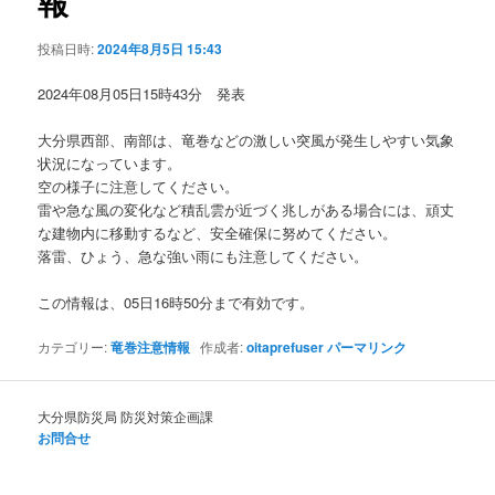
報
ョ
ン
投稿日時:
2024年8月5日 15:43
2024年08月05日15時43分 発表
大分県西部、南部は、竜巻などの激しい突風が発生しやすい気象
状況になっています。
空の様子に注意してください。
雷や急な風の変化など積乱雲が近づく兆しがある場合には、頑丈
な建物内に移動するなど、安全確保に努めてください。
落雷、ひょう、急な強い雨にも注意してください。
この情報は、05日16時50分まで有効です。
カテゴリー:
竜巻注意情報
作成者:
oitaprefuser
パーマリンク
大分県防災局 防災対策企画課
お問合せ