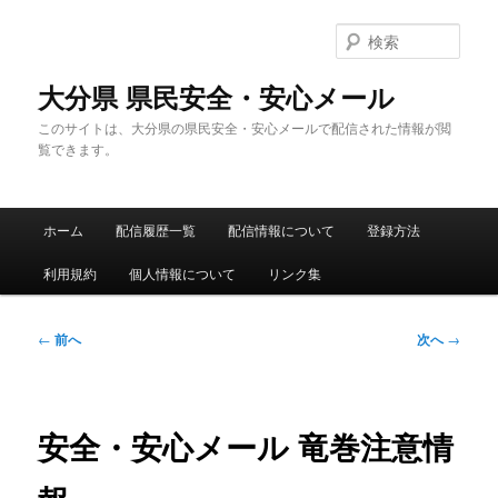
メ
イ
検
ン
索
コ
大分県 県民安全・安心メール
ン
このサイトは、大分県の県民安全・安心メールで配信された情報が閲
テ
覧できます。
ン
ツ
へ
メ
移
ホーム
配信履歴一覧
配信情報について
登録方法
イ
動
ン
利用規約
個人情報について
リンク集
メ
ニ
ュ
投
←
前へ
次へ
→
ー
稿
ナ
ビ
ゲ
安全・安心メール 竜巻注意情
ー
シ