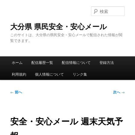
メ
イ
検
ン
索
コ
大分県 県民安全・安心メール
ン
このサイトは、大分県の県民安全・安心メールで配信された情報が閲
テ
覧できます。
ン
ツ
へ
メ
移
ホーム
配信履歴一覧
配信情報について
登録方法
イ
動
ン
利用規約
個人情報について
リンク集
メ
ニ
ュ
投
←
前へ
次へ
→
ー
稿
ナ
ビ
ゲ
安全・安心メール 週末天気予
ー
シ