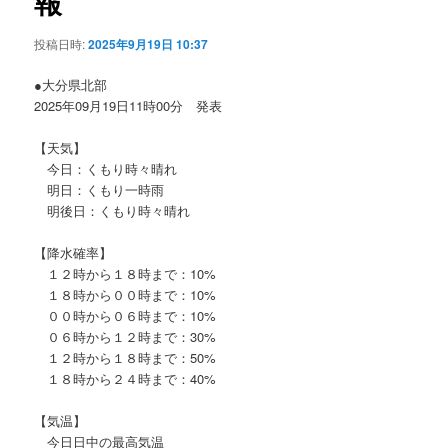
報
ョ
ン
投稿日時:
2025年9月19日 10:37
●大分県北部
2025年09月19日11時00分 発表
【天気】
今日：くもり時々晴れ
明日：くもり一時雨
明後日：くもり時々晴れ
【降水確率】
１２時から１８時まで：10%
１８時から００時まで：10%
００時から０６時まで：10%
０６時から１２時まで：30%
１２時から１８時まで：50%
１８時から２４時まで：40%
【気温】
今日日中の最高気温