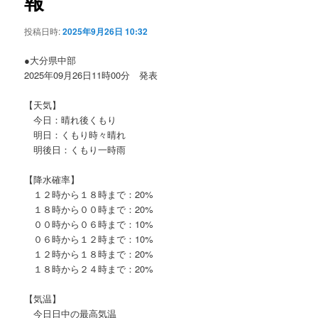
報
ョ
ン
投稿日時:
2025年9月26日 10:32
●大分県中部
2025年09月26日11時00分 発表
【天気】
今日：晴れ後くもり
明日：くもり時々晴れ
明後日：くもり一時雨
【降水確率】
１２時から１８時まで：20%
１８時から００時まで：20%
００時から０６時まで：10%
０６時から１２時まで：10%
１２時から１８時まで：20%
１８時から２４時まで：20%
【気温】
今日日中の最高気温