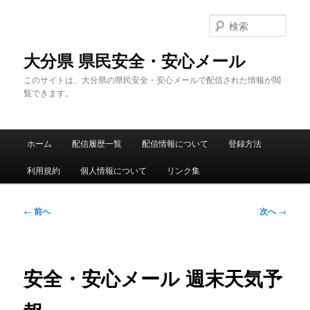
メ
イ
検
ン
索
コ
大分県 県民安全・安心メール
ン
このサイトは、大分県の県民安全・安心メールで配信された情報が閲
テ
覧できます。
ン
ツ
へ
メ
移
ホーム
配信履歴一覧
配信情報について
登録方法
イ
動
ン
利用規約
個人情報について
リンク集
メ
ニ
ュ
投
←
前へ
次へ
→
ー
稿
ナ
ビ
ゲ
安全・安心メール 週末天気予
ー
シ