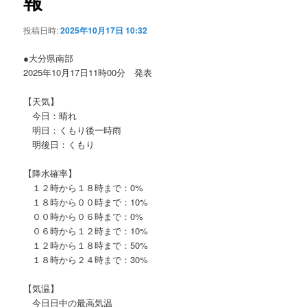
報
ョ
ン
投稿日時:
2025年10月17日 10:32
●大分県南部
2025年10月17日11時00分 発表
【天気】
今日：晴れ
明日：くもり後一時雨
明後日：くもり
【降水確率】
１２時から１８時まで：0%
１８時から００時まで：10%
００時から０６時まで：0%
０６時から１２時まで：10%
１２時から１８時まで：50%
１８時から２４時まで：30%
【気温】
今日日中の最高気温