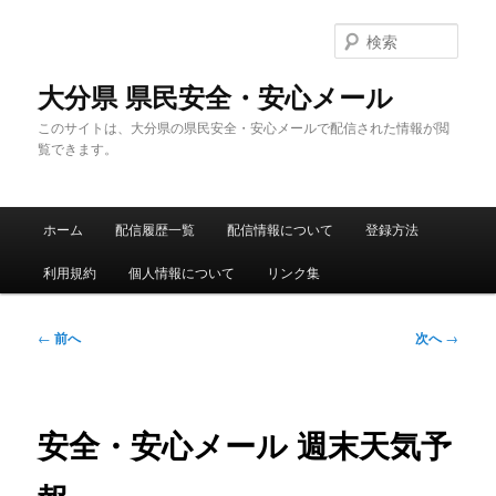
メ
イ
検
ン
索
コ
大分県 県民安全・安心メール
ン
このサイトは、大分県の県民安全・安心メールで配信された情報が閲
テ
覧できます。
ン
ツ
へ
メ
移
ホーム
配信履歴一覧
配信情報について
登録方法
イ
動
ン
利用規約
個人情報について
リンク集
メ
ニ
ュ
投
←
前へ
次へ
→
ー
稿
ナ
ビ
ゲ
安全・安心メール 週末天気予
ー
シ