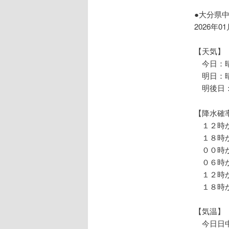
ョ
ン
●大分県
2026年0
【天気】
今日：晴
明日：晴
明後日：
【降水確
１２時か
１８時か
００時か
０６時か
１２時か
１８時か
【気温】
今日日中