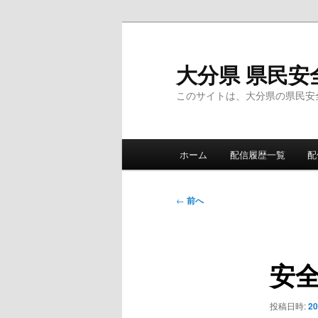
メ
イ
ン
大分県 県民安
コ
このサイトは、大分県の県民安
ン
テ
ン
メ
ツ
ホーム
配信履歴一覧
配
イ
へ
ン
移
メ
投
動
←
前へ
ニ
稿
ュ
ナ
ー
ビ
安
ゲ
ー
シ
投稿日時:
2