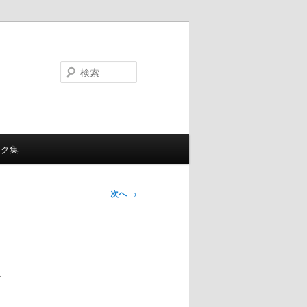
検
索
ンク集
次へ
→