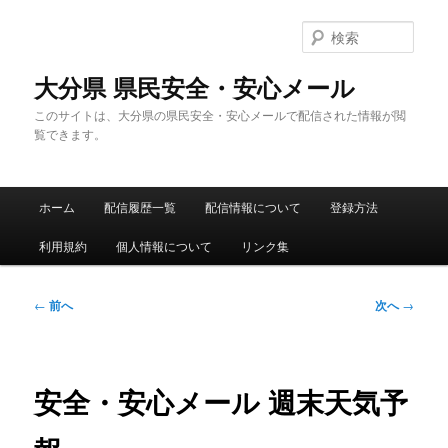
メ
イ
検
ン
索
コ
大分県 県民安全・安心メール
ン
このサイトは、大分県の県民安全・安心メールで配信された情報が閲
テ
覧できます。
ン
ツ
へ
メ
移
ホーム
配信履歴一覧
配信情報について
登録方法
イ
動
ン
利用規約
個人情報について
リンク集
メ
ニ
ュ
投
←
前へ
次へ
→
ー
稿
ナ
ビ
ゲ
安全・安心メール 週末天気予
ー
シ