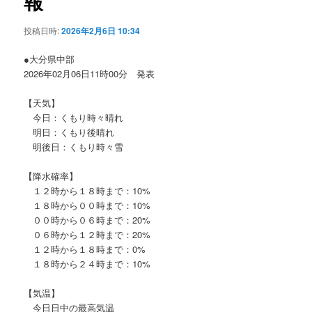
報
ョ
ン
投稿日時:
2026年2月6日 10:34
●大分県中部
2026年02月06日11時00分 発表
【天気】
今日：くもり時々晴れ
明日：くもり後晴れ
明後日：くもり時々雪
【降水確率】
１２時から１８時まで：10%
１８時から００時まで：10%
００時から０６時まで：20%
０６時から１２時まで：20%
１２時から１８時まで：0%
１８時から２４時まで：10%
【気温】
今日日中の最高気温