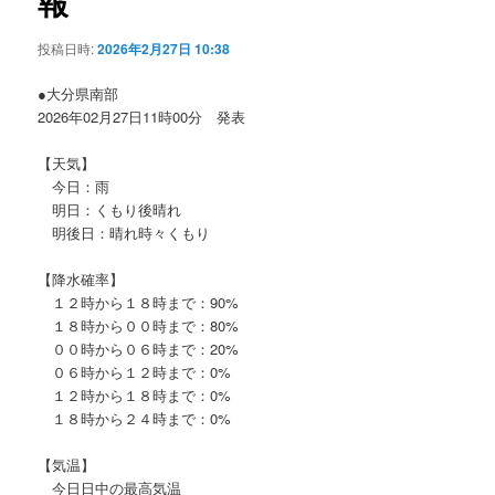
報
ョ
ン
投稿日時:
2026年2月27日 10:38
●大分県南部
2026年02月27日11時00分 発表
【天気】
今日：雨
明日：くもり後晴れ
明後日：晴れ時々くもり
【降水確率】
１２時から１８時まで：90%
１８時から００時まで：80%
００時から０６時まで：20%
０６時から１２時まで：0%
１２時から１８時まで：0%
１８時から２４時まで：0%
【気温】
今日日中の最高気温