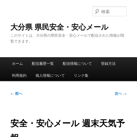
メ
イ
検
ン
索
コ
大分県 県民安全・安心メール
ン
このサイトは、大分県の県民安全・安心メールで配信された情報が閲
テ
覧できます。
ン
ツ
へ
メ
移
ホーム
配信履歴一覧
配信情報について
登録方法
イ
動
ン
利用規約
個人情報について
リンク集
メ
ニ
ュ
投
←
前へ
次へ
→
ー
稿
ナ
ビ
ゲ
安全・安心メール 週末天気予
ー
シ