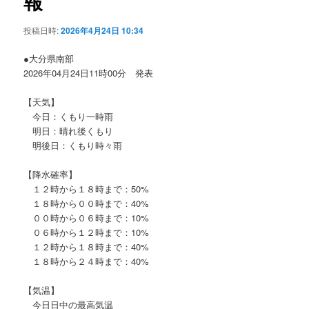
報
ョ
ン
投稿日時:
2026年4月24日 10:34
●大分県南部
2026年04月24日11時00分 発表
【天気】
今日：くもり一時雨
明日：晴れ後くもり
明後日：くもり時々雨
【降水確率】
１２時から１８時まで：50%
１８時から００時まで：40%
００時から０６時まで：10%
０６時から１２時まで：10%
１２時から１８時まで：40%
１８時から２４時まで：40%
【気温】
今日日中の最高気温