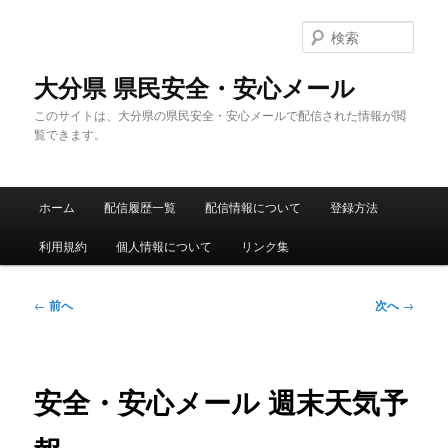
メ
イ
検
ン
索
コ
大分県 県民安全・安心メール
ン
このサイトは、大分県の県民安全・安心メールで配信された情報が閲
テ
覧できます。
ン
ツ
へ
メ
移
ホーム
配信履歴一覧
配信情報について
登録方法
イ
動
ン
利用規約
個人情報について
リンク集
メ
ニ
ュ
投
←
前へ
次へ
→
ー
稿
ナ
ビ
ゲ
安全・安心メール 週末天気予
ー
シ