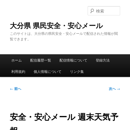
メ
イ
検
ン
索
コ
大分県 県民安全・安心メール
ン
このサイトは、大分県の県民安全・安心メールで配信された情報が閲
テ
覧できます。
ン
ツ
へ
メ
移
ホーム
配信履歴一覧
配信情報について
登録方法
イ
動
ン
利用規約
個人情報について
リンク集
メ
ニ
ュ
投
←
前へ
次へ
→
ー
稿
ナ
ビ
ゲ
安全・安心メール 週末天気予
ー
シ