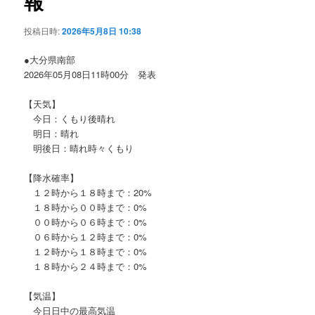
報
ョ
ン
投稿日時:
2026年5月8日 10:38
●大分県南部
2026年05月08日11時00分 発表
【天気】
今日：くもり後晴れ
明日：晴れ
明後日：晴れ時々くもり
【降水確率】
１２時から１８時まで：20%
１８時から００時まで：0%
００時から０６時まで：0%
０６時から１２時まで：0%
１２時から１８時まで：0%
１８時から２４時まで：0%
【気温】
今日日中の最高気温