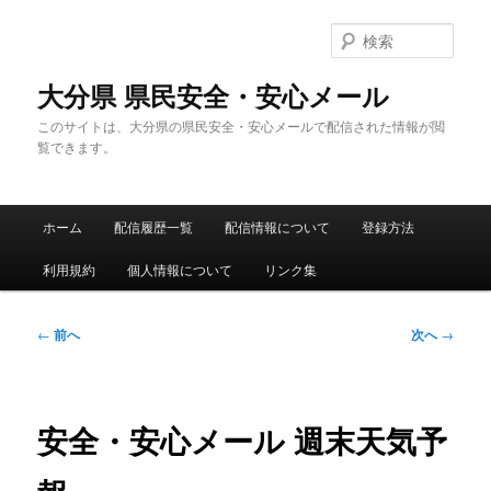
メ
イ
検
ン
索
コ
大分県 県民安全・安心メール
ン
このサイトは、大分県の県民安全・安心メールで配信された情報が閲
テ
覧できます。
ン
ツ
へ
メ
移
ホーム
配信履歴一覧
配信情報について
登録方法
イ
動
ン
利用規約
個人情報について
リンク集
メ
ニ
ュ
投
←
前へ
次へ
→
ー
稿
ナ
ビ
ゲ
安全・安心メール 週末天気予
ー
シ