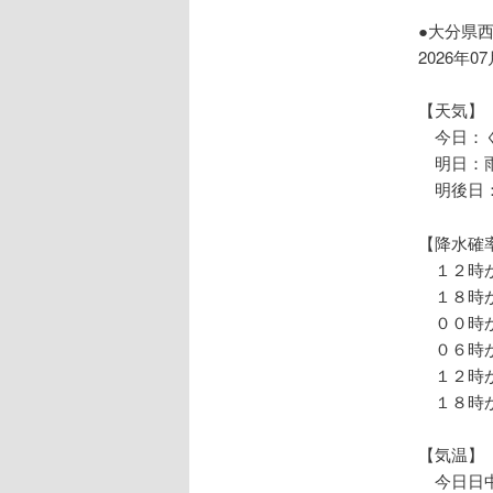
ョ
ン
●大分県
2026年0
【天気】
今日：く
明日：雨
明後日：
【降水確
１２時か
１８時か
００時か
０６時か
１２時か
１８時か
【気温】
今日日中