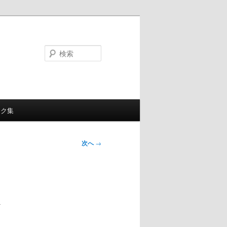
検
索
ンク集
次へ
→