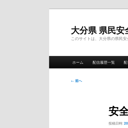
メ
イ
ン
大分県 県民安
コ
このサイトは、大分県の県民安
ン
テ
ン
メ
ツ
ホーム
配信履歴一覧
配
イ
へ
ン
移
メ
投
動
←
前へ
ニ
稿
ュ
ナ
ー
ビ
安
ゲ
ー
シ
投稿日時:
2