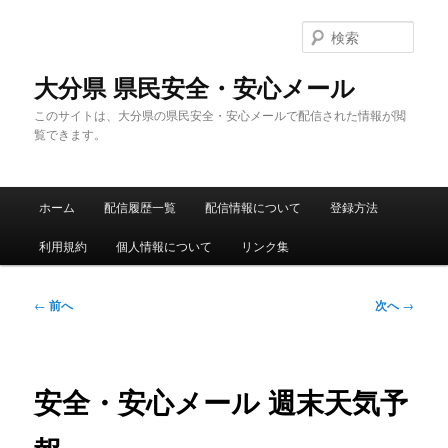
メ
イ
検
ン
索
コ
大分県 県民安全・安心メール
ン
このサイトは、大分県の県民安全・安心メールで配信された情報が閲
テ
覧できます。
ン
ツ
へ
メ
移
ホーム
配信履歴一覧
配信情報について
登録方法
イ
動
ン
利用規約
個人情報について
リンク集
メ
ニ
ュ
投
←
前へ
次へ
→
ー
稿
ナ
ビ
ゲ
安全・安心メール 週末天気予
ー
シ