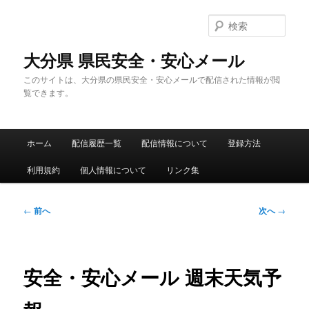
メ
イ
検
ン
索
コ
大分県 県民安全・安心メール
ン
このサイトは、大分県の県民安全・安心メールで配信された情報が閲
テ
覧できます。
ン
ツ
へ
メ
移
ホーム
配信履歴一覧
配信情報について
登録方法
イ
動
ン
利用規約
個人情報について
リンク集
メ
ニ
ュ
投
←
前へ
次へ
→
ー
稿
ナ
ビ
ゲ
安全・安心メール 週末天気予
ー
シ