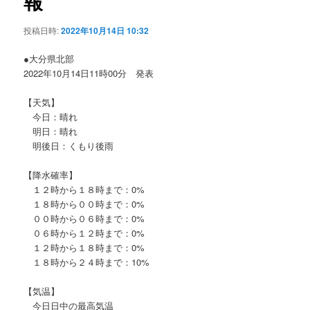
報
ョ
ン
投稿日時:
2022年10月14日 10:32
●大分県北部
2022年10月14日11時00分 発表
【天気】
今日：晴れ
明日：晴れ
明後日：くもり後雨
【降水確率】
１２時から１８時まで：0%
１８時から００時まで：0%
００時から０６時まで：0%
０６時から１２時まで：0%
１２時から１８時まで：0%
１８時から２４時まで：10%
【気温】
今日日中の最高気温