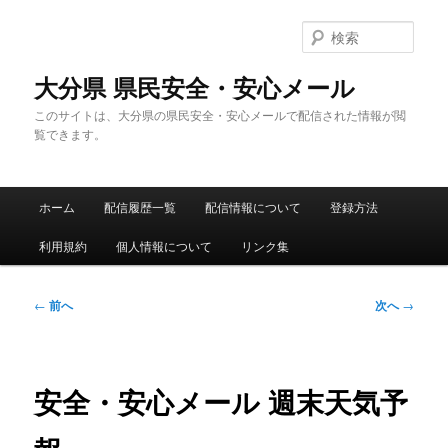
メ
イ
検
ン
索
コ
大分県 県民安全・安心メール
ン
このサイトは、大分県の県民安全・安心メールで配信された情報が閲
テ
覧できます。
ン
ツ
へ
メ
移
ホーム
配信履歴一覧
配信情報について
登録方法
イ
動
ン
利用規約
個人情報について
リンク集
メ
ニ
ュ
投
←
前へ
次へ
→
ー
稿
ナ
ビ
ゲ
安全・安心メール 週末天気予
ー
シ