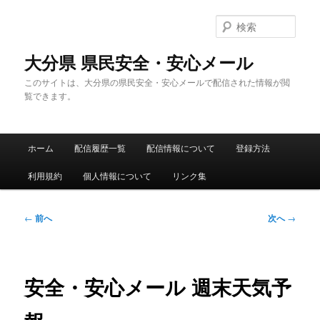
メ
イ
検
ン
索
コ
大分県 県民安全・安心メール
ン
このサイトは、大分県の県民安全・安心メールで配信された情報が閲
テ
覧できます。
ン
ツ
へ
メ
移
ホーム
配信履歴一覧
配信情報について
登録方法
イ
動
ン
利用規約
個人情報について
リンク集
メ
ニ
ュ
投
←
前へ
次へ
→
ー
稿
ナ
ビ
ゲ
安全・安心メール 週末天気予
ー
シ