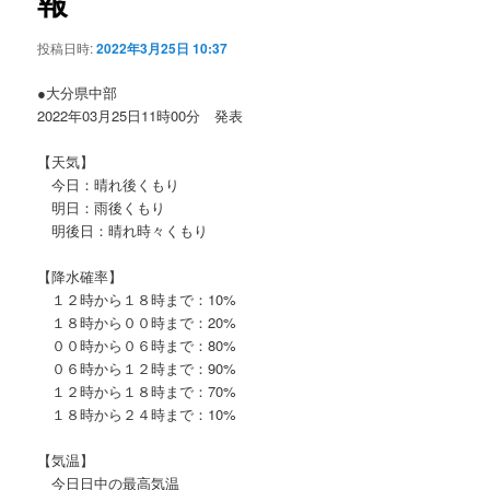
報
ョ
ン
投稿日時:
2022年3月25日 10:37
●大分県中部
2022年03月25日11時00分 発表
【天気】
今日：晴れ後くもり
明日：雨後くもり
明後日：晴れ時々くもり
【降水確率】
１２時から１８時まで：10%
１８時から００時まで：20%
００時から０６時まで：80%
０６時から１２時まで：90%
１２時から１８時まで：70%
１８時から２４時まで：10%
【気温】
今日日中の最高気温