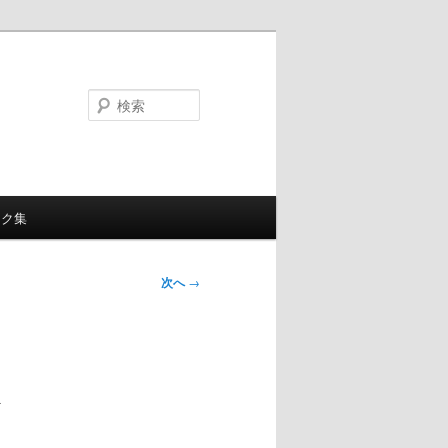
検
索
ンク集
次へ
→