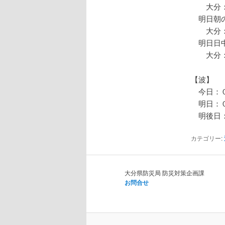
大分：
明日朝の
大分：
明日日中
大分：
【波】
今日：０
明日：０
明後日：
カテゴリー:
大分県防災局 防災対策企画課
お問合せ