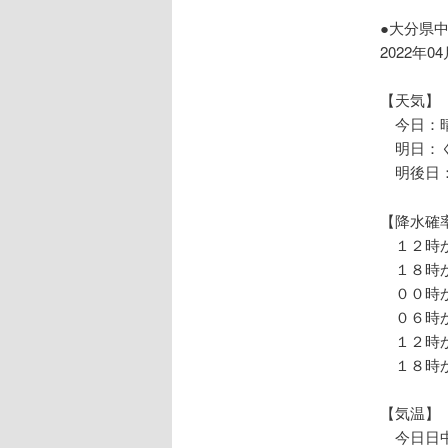
ョ
ン
●大分県
2022年0
【天気】
今日：
明日：
明後日：
【降水確
１２時か
１８時か
００時か
０６時か
１２時か
１８時か
【気温】
今日日中