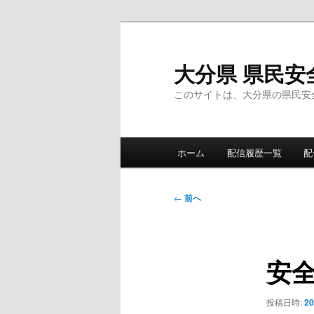
メ
イ
ン
大分県 県民安
コ
このサイトは、大分県の県民安
ン
テ
ン
メ
ツ
ホーム
配信履歴一覧
配
イ
へ
ン
移
メ
投
動
←
前へ
ニ
稿
ュ
ナ
ー
ビ
安
ゲ
ー
シ
投稿日時:
2