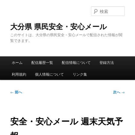
メ
イ
検
ン
索
コ
大分県 県民安全・安心メール
ン
このサイトは、大分県の県民安全・安心メールで配信された情報が閲
テ
覧できます。
ン
ツ
へ
メ
移
ホーム
配信履歴一覧
配信情報について
登録方法
イ
動
ン
利用規約
個人情報について
リンク集
メ
ニ
ュ
投
←
前へ
次へ
→
ー
稿
ナ
ビ
ゲ
安全・安心メール 週末天気予
ー
シ