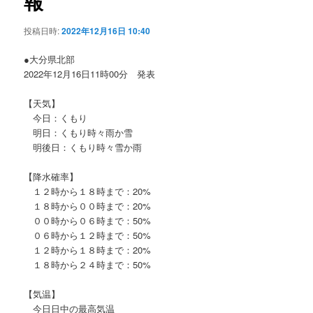
報
ョ
ン
投稿日時:
2022年12月16日 10:40
●大分県北部
2022年12月16日11時00分 発表
【天気】
今日：くもり
明日：くもり時々雨か雪
明後日：くもり時々雪か雨
【降水確率】
１２時から１８時まで：20%
１８時から００時まで：20%
００時から０６時まで：50%
０６時から１２時まで：50%
１２時から１８時まで：20%
１８時から２４時まで：50%
【気温】
今日日中の最高気温