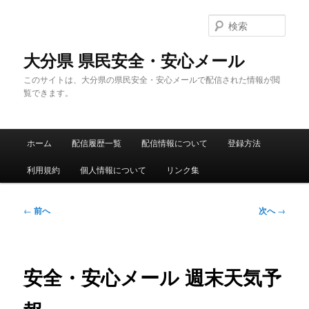
メ
イ
検
ン
索
コ
大分県 県民安全・安心メール
ン
このサイトは、大分県の県民安全・安心メールで配信された情報が閲
テ
覧できます。
ン
ツ
へ
メ
移
ホーム
配信履歴一覧
配信情報について
登録方法
イ
動
ン
利用規約
個人情報について
リンク集
メ
ニ
ュ
投
←
前へ
次へ
→
ー
稿
ナ
ビ
ゲ
安全・安心メール 週末天気予
ー
シ