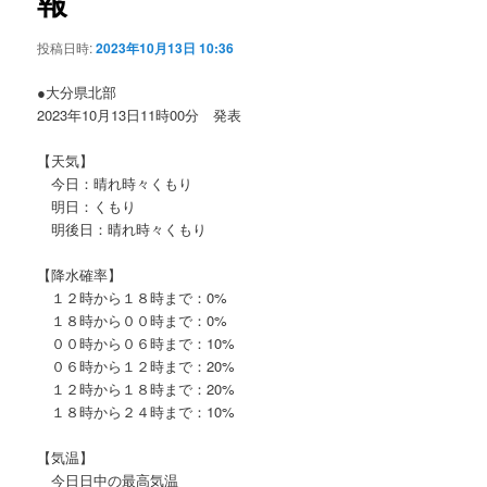
報
ョ
ン
投稿日時:
2023年10月13日 10:36
●大分県北部
2023年10月13日11時00分 発表
【天気】
今日：晴れ時々くもり
明日：くもり
明後日：晴れ時々くもり
【降水確率】
１２時から１８時まで：0%
１８時から００時まで：0%
００時から０６時まで：10%
０６時から１２時まで：20%
１２時から１８時まで：20%
１８時から２４時まで：10%
【気温】
今日日中の最高気温