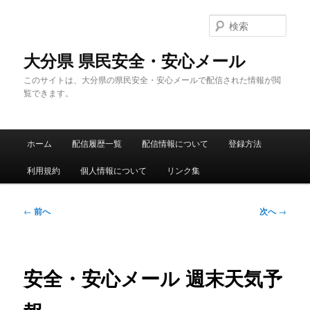
メ
イ
検
ン
索
コ
大分県 県民安全・安心メール
ン
このサイトは、大分県の県民安全・安心メールで配信された情報が閲
テ
覧できます。
ン
ツ
へ
メ
移
ホーム
配信履歴一覧
配信情報について
登録方法
イ
動
ン
利用規約
個人情報について
リンク集
メ
ニ
ュ
投
←
前へ
次へ
→
ー
稿
ナ
ビ
ゲ
安全・安心メール 週末天気予
ー
シ