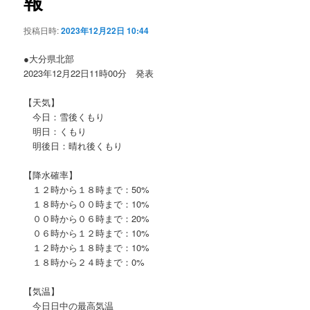
報
ョ
ン
投稿日時:
2023年12月22日 10:44
●大分県北部
2023年12月22日11時00分 発表
【天気】
今日：雪後くもり
明日：くもり
明後日：晴れ後くもり
【降水確率】
１２時から１８時まで：50%
１８時から００時まで：10%
００時から０６時まで：20%
０６時から１２時まで：10%
１２時から１８時まで：10%
１８時から２４時まで：0%
【気温】
今日日中の最高気温