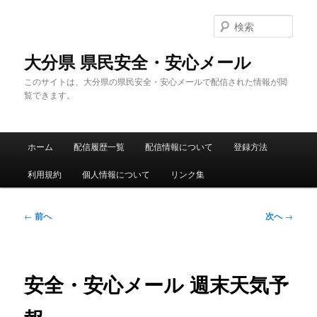
メ
イ
検
ン
索
コ
大分県 県民安全・安心メール
ン
このサイトは、大分県の県民安全・安心メールで配信された情報が閲
テ
覧できます。
ン
ツ
へ
メ
移
ホーム
配信履歴一覧
配信情報について
登録方法
イ
動
ン
利用規約
個人情報について
リンク集
メ
ニ
ュ
投
←
前へ
次へ
→
ー
稿
ナ
ビ
ゲ
安全・安心メール 週末天気予
ー
シ