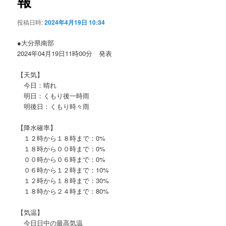
報
ョ
ン
投稿日時:
2024年4月19日 10:34
●大分県南部
2024年04月19日11時00分 発表
【天気】
今日：晴れ
明日：くもり後一時雨
明後日：くもり時々雨
【降水確率】
１２時から１８時まで：0%
１８時から００時まで：0%
００時から０６時まで：0%
０６時から１２時まで：10%
１２時から１８時まで：30%
１８時から２４時まで：80%
【気温】
今日日中の最高気温