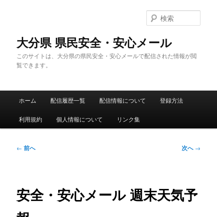
メ
イ
検
ン
索
コ
大分県 県民安全・安心メール
ン
このサイトは、大分県の県民安全・安心メールで配信された情報が閲
テ
覧できます。
ン
ツ
へ
メ
移
ホーム
配信履歴一覧
配信情報について
登録方法
イ
動
ン
利用規約
個人情報について
リンク集
メ
ニ
ュ
投
←
前へ
次へ
→
ー
稿
ナ
ビ
ゲ
安全・安心メール 週末天気予
ー
シ