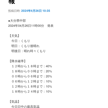
報
ョ
ン
投稿日時:
2024年4月26日 10:35
●大分県中部
2024年04月26日11時00分 発表
【天気】
今日：くもり
明日：くもり後晴れ
明後日：晴れ時々くもり
【降水確率】
１２時から１８時まで：40%
１８時から００時まで：20%
００時から０６時まで：20%
０６時から１２時まで：10%
１２時から１８時まで：10%
１８時から２４時まで：10%
【気温】
今日日中の最高気温