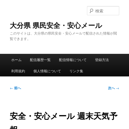
メ
イ
検
ン
索
コ
大分県 県民安全・安心メール
ン
このサイトは、大分県の県民安全・安心メールで配信された情報が閲
テ
覧できます。
ン
ツ
へ
メ
移
ホーム
配信履歴一覧
配信情報について
登録方法
イ
動
ン
利用規約
個人情報について
リンク集
メ
ニ
ュ
投
←
前へ
次へ
→
ー
稿
ナ
ビ
ゲ
安全・安心メール 週末天気予
ー
シ