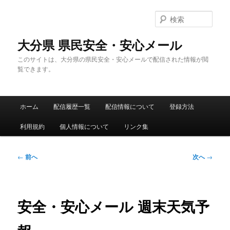
メ
イ
検
ン
索
コ
大分県 県民安全・安心メール
ン
このサイトは、大分県の県民安全・安心メールで配信された情報が閲
テ
覧できます。
ン
ツ
へ
メ
移
ホーム
配信履歴一覧
配信情報について
登録方法
イ
動
ン
利用規約
個人情報について
リンク集
メ
ニ
ュ
投
←
前へ
次へ
→
ー
稿
ナ
ビ
ゲ
安全・安心メール 週末天気予
ー
シ