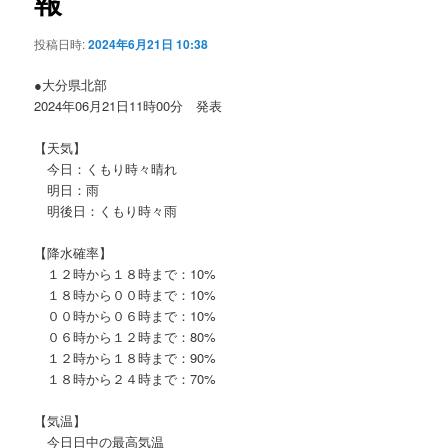
報
ョ
ン
投稿日時:
2024年6月21日 10:38
●大分県北部
2024年06月21日11時00分 発表
【天気】
今日：くもり時々晴れ
明日：雨
明後日：くもり時々雨
【降水確率】
１２時から１８時まで：10%
１８時から００時まで：10%
００時から０６時まで：10%
０６時から１２時まで：80%
１２時から１８時まで：90%
１８時から２４時まで：70%
【気温】
今日日中の最高気温