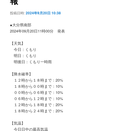
報
ョ
ン
投稿日時:
2024年9月20日 10:38
●大分県南部
2024年09月20日11時00分 発表
【天気】
今日：くもり
明日：くもり
明後日：くもり一時雨
【降水確率】
１２時から１８時まで：20%
１８時から００時まで：10%
００時から０６時まで：10%
０６時から１２時まで：10%
１２時から１８時まで：20%
１８時から２４時まで：20%
【気温】
今日日中の最高気温