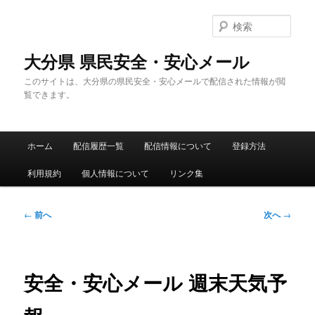
メ
イ
検
ン
索
コ
大分県 県民安全・安心メール
ン
このサイトは、大分県の県民安全・安心メールで配信された情報が閲
テ
覧できます。
ン
ツ
へ
メ
移
ホーム
配信履歴一覧
配信情報について
登録方法
イ
動
ン
利用規約
個人情報について
リンク集
メ
ニ
ュ
投
←
前へ
次へ
→
ー
稿
ナ
ビ
ゲ
安全・安心メール 週末天気予
ー
シ