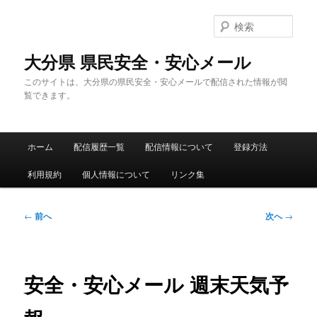
メ
イ
検
ン
索
コ
大分県 県民安全・安心メール
ン
このサイトは、大分県の県民安全・安心メールで配信された情報が閲
テ
覧できます。
ン
ツ
へ
メ
移
ホーム
配信履歴一覧
配信情報について
登録方法
イ
動
ン
利用規約
個人情報について
リンク集
メ
ニ
ュ
投
←
前へ
次へ
→
ー
稿
ナ
ビ
ゲ
安全・安心メール 週末天気予
ー
シ