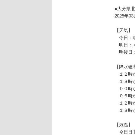
ョ
ン
●大分県
2025年0
【天気】
今日：晴
明日：く
明後日：
【降水確
１２時か
１８時か
００時か
０６時か
１２時か
１８時か
【気温】
今日日中