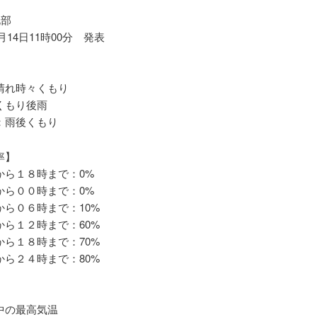
北部
3月14日11時00分 発表
れ時々くもり
もり後雨
雨後くもり
率】
ら１８時まで：0%
ら００時まで：0%
ら０６時まで：10%
ら１２時まで：60%
ら１８時まで：70%
ら２４時まで：80%
の最高気温