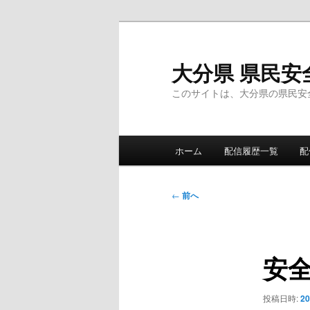
メ
イ
ン
大分県 県民安
コ
このサイトは、大分県の県民安
ン
テ
ン
メ
ツ
ホーム
配信履歴一覧
配
イ
へ
ン
移
メ
投
動
←
前へ
ニ
稿
ュ
ナ
ー
ビ
安
ゲ
ー
シ
投稿日時:
2