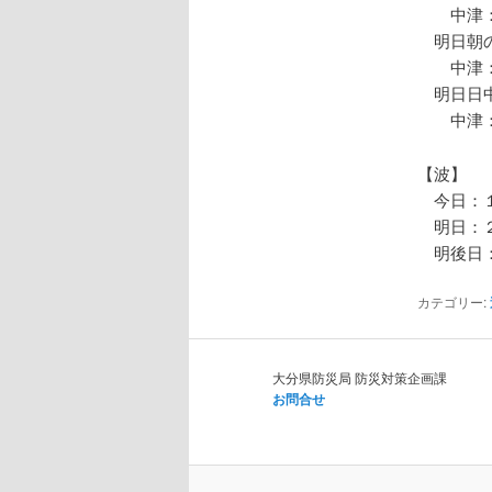
中津：
明日朝の
中津：
明日日中
中津：
【波】
今日：１
明日：２
明後日：
カテゴリー:
大分県防災局 防災対策企画課
お問合せ