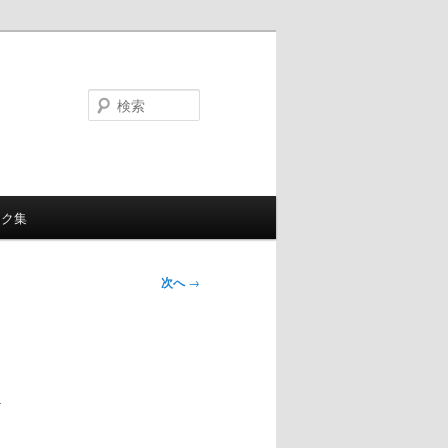
検
索
ンク集
次へ
→