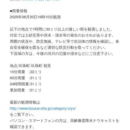
ョ
ン
■雨量情報
2025年08月30日16時10分観測
以下の地点で1時間に30ミリ以上の激しい雨を観測しました。
付近では土砂災害や洪水・浸水等の発生のおそれがあります。
周囲の状況や、防災無線、テレビ等で自治体の情報を確認し、各
自安全確保を図るなど適切な防災行動を取ってください。
下流域の方は、今後の河川の氾濫や浸水などにご注意下さい。
地点:玖珠町-玖珠町 朝見
10分雨量 :22ミリ
60分雨量 :31ミリ
24時間雨量:31ミリ
累加雨量 :31ミリ
最新の観測情報は
http://www.bousai-oita.jp/category/uryo/
をご覧下さい。
パソコン・スマートフォンの方は、高解像度降水ナウキャストを
確認できます。