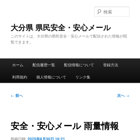
メ
イ
検
ン
索
コ
大分県 県民安全・安心メール
ン
このサイトは、大分県の県民安全・安心メールで配信された情報が閲
テ
覧できます。
ン
ツ
へ
メ
移
ホーム
配信履歴一覧
配信情報について
登録方法
イ
動
ン
利用規約
個人情報について
リンク集
メ
ニ
ュ
投
←
前へ
次へ
→
ー
稿
ナ
ビ
ゲ
安全・安心メール 雨量情報
ー
シ
投稿日時:
2025年8月30日 16:21