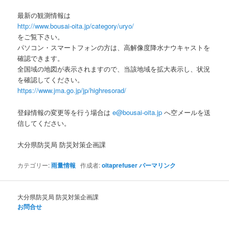
最新の観測情報は
http://www.bousai-oita.jp/category/uryo/
をご覧下さい。
パソコン・スマートフォンの方は、高解像度降水ナウキャストを
確認できます。
全国域の地図が表示されますので、当該地域を拡大表示し、状況
を確認してください。
https://www.jma.go.jp/jp/highresorad/
登録情報の変更等を行う場合は
e@bousai-oita.jp
へ空メールを送
信してください。
大分県防災局 防災対策企画課
カテゴリー:
雨量情報
作成者:
oitaprefuser
パーマリンク
大分県防災局 防災対策企画課
お問合せ