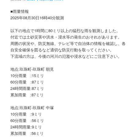
ョ
ン
■雨量情報
2025年08月30日16時40分観測
以下の地点で1時間に80ミリ以上の猛烈な雨を観測しました。
付近では土砂災害や洪水・浸水等の発生のおそれがあります。
周囲の状況や、防災無線、テレビ等で自治体の情報を確認し、各
自安全確保を図るなど適切な防災行動を取ってください。
下流域の方は、今後の河川の氾濫や浸水などにご注意下さい。
地点:玖珠町-玖珠町 朝見
10分雨量 :15ミリ
60分雨量 :87ミリ
24時間雨量:87ミリ
累加雨量 :87ミリ
地点:玖珠町-玖珠町 中塚
10分雨量 :9ミリ
60分雨量 :56ミリ
24時間雨量:9ミリ
累加雨量 :56ミリ