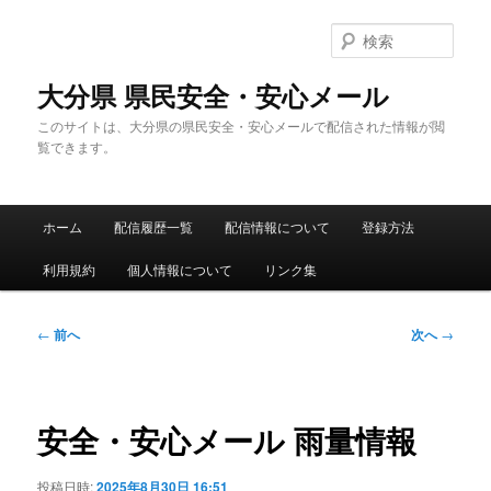
メ
イ
検
ン
索
コ
大分県 県民安全・安心メール
ン
このサイトは、大分県の県民安全・安心メールで配信された情報が閲
テ
覧できます。
ン
ツ
へ
メ
移
ホーム
配信履歴一覧
配信情報について
登録方法
イ
動
ン
利用規約
個人情報について
リンク集
メ
ニ
ュ
投
←
前へ
次へ
→
ー
稿
ナ
ビ
ゲ
安全・安心メール 雨量情報
ー
シ
投稿日時:
2025年8月30日 16:51