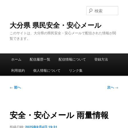
メ
イ
検
ン
索
コ
大分県 県民安全・安心メール
ン
このサイトは、大分県の県民安全・安心メールで配信された情報が閲
テ
覧できます。
ン
ツ
へ
メ
移
ホーム
配信履歴一覧
配信情報について
登録方法
イ
動
ン
利用規約
個人情報について
リンク集
メ
ニ
ュ
投
←
前へ
次へ
→
ー
稿
ナ
ビ
ゲ
安全・安心メール 雨量情報
ー
シ
投稿日時:
2025年9月4日 19:31