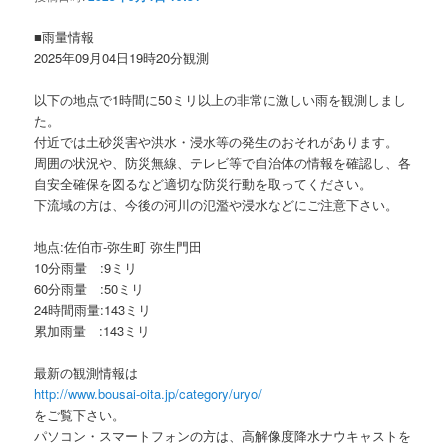
ョ
ン
■雨量情報
2025年09月04日19時20分観測
以下の地点で1時間に50ミリ以上の非常に激しい雨を観測しまし
た。
付近では土砂災害や洪水・浸水等の発生のおそれがあります。
周囲の状況や、防災無線、テレビ等で自治体の情報を確認し、各
自安全確保を図るなど適切な防災行動を取ってください。
下流域の方は、今後の河川の氾濫や浸水などにご注意下さい。
地点:佐伯市-弥生町 弥生門田
10分雨量 :9ミリ
60分雨量 :50ミリ
24時間雨量:143ミリ
累加雨量 :143ミリ
最新の観測情報は
http://www.bousai-oita.jp/category/uryo/
をご覧下さい。
パソコン・スマートフォンの方は、高解像度降水ナウキャストを