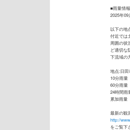
ョ
ン
■雨量情
2025年0
以下の地
付近では
周囲の状
ど適切な
下流域の
地点:日田
10分雨量
60分雨量
24時間雨
累加雨量 
最新の観
http://www
をご覧下