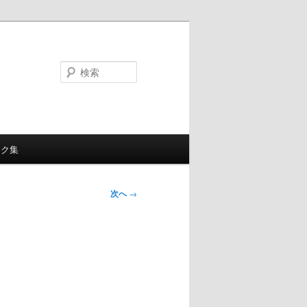
検
索
ンク集
次へ
→