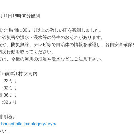
報
9月11日18時00分観測
点で1時間に30ミリ以上の激しい雨を観測しました。
土砂災害や洪水・浸水等の発生のおそれがあります。
況や、防災無線、テレビ等で自治体の情報を確認し、各自安全確保
防災行動を取ってください。
方は、今後の河川の氾濫や浸水などにご注意下さい。
市-前津江村 大河内
 :22ミリ
 :32ミリ
量:36ミリ
:32ミリ
測情報は
.bousai-oita.jp/category/uryo/
さい。