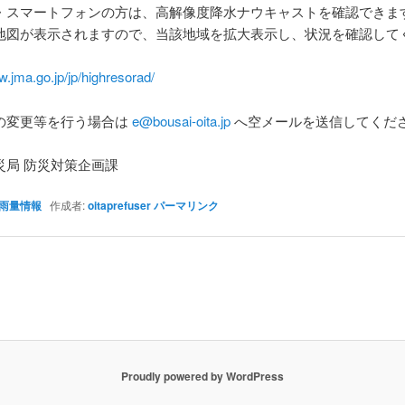
・スマートフォンの方は、高解像度降水ナウキャストを確認できま
地図が表示されますので、当該地域を拡大表示し、状況を確認して
w.jma.go.jp/jp/highresorad/
の変更等を行う場合は
e@bousai-oita.jp
へ空メールを送信してくだ
災局 防災対策企画課
雨量情報
作成者:
oitaprefuser
パーマリンク
Proudly powered by WordPress