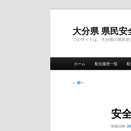
メ
イ
ン
大分県 県民安
コ
このサイトは、大分県の県民安
ン
テ
ン
メ
ツ
ホーム
配信履歴一覧
配
イ
へ
ン
移
メ
投
動
←
前へ
ニ
稿
ュ
ナ
ー
ビ
安
ゲ
ー
シ
投稿日時:
2