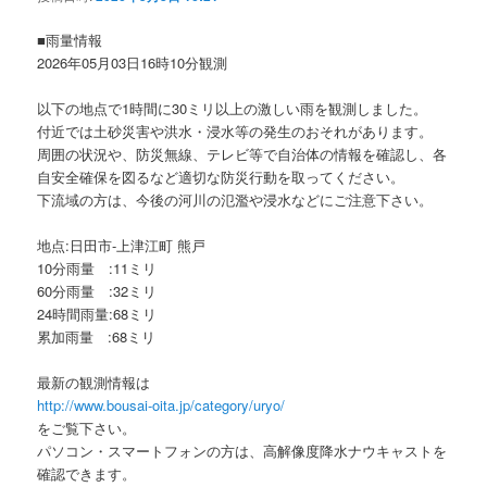
ョ
ン
■雨量情報
2026年05月03日16時10分観測
以下の地点で1時間に30ミリ以上の激しい雨を観測しました。
付近では土砂災害や洪水・浸水等の発生のおそれがあります。
周囲の状況や、防災無線、テレビ等で自治体の情報を確認し、各
自安全確保を図るなど適切な防災行動を取ってください。
下流域の方は、今後の河川の氾濫や浸水などにご注意下さい。
地点:日田市-上津江町 熊戸
10分雨量 :11ミリ
60分雨量 :32ミリ
24時間雨量:68ミリ
累加雨量 :68ミリ
最新の観測情報は
http://www.bousai-oita.jp/category/uryo/
をご覧下さい。
パソコン・スマートフォンの方は、高解像度降水ナウキャストを
確認できます。