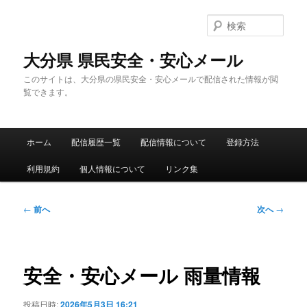
メ
イ
検
ン
索
コ
大分県 県民安全・安心メール
ン
このサイトは、大分県の県民安全・安心メールで配信された情報が閲
テ
覧できます。
ン
ツ
へ
メ
移
ホーム
配信履歴一覧
配信情報について
登録方法
イ
動
ン
利用規約
個人情報について
リンク集
メ
ニ
ュ
投
←
前へ
次へ
→
ー
稿
ナ
ビ
ゲ
安全・安心メール 雨量情報
ー
シ
投稿日時:
2026年5月3日 16:21