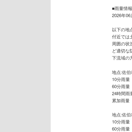
ョ
ン
■雨量情
2026年0
以下の地
付近では
周囲の状
ど適切な
下流域の
地点:佐伯
10分雨量
60分雨量
24時間雨
累加雨量 
地点:佐伯
10分雨量
60分雨量