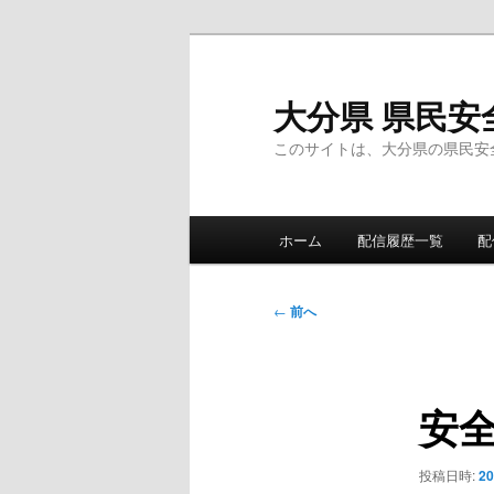
メ
イ
ン
大分県 県民安
コ
このサイトは、大分県の県民安
ン
テ
ン
メ
ツ
ホーム
配信履歴一覧
配
イ
へ
ン
移
メ
投
動
←
前へ
ニ
稿
ュ
ナ
ー
ビ
安
ゲ
ー
シ
投稿日時:
2