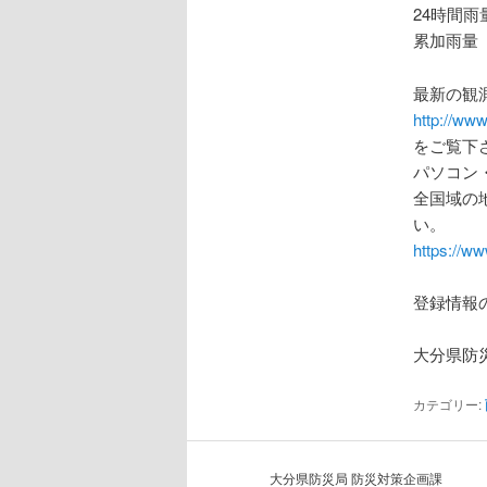
24時間雨
累加雨量 
最新の観
http://www
をご覧下
パソコン
全国域の
い。
https://w
登録情報
大分県防
カテゴリー:
大分県防災局 防災対策企画課