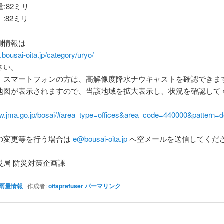
量:82ミリ
:82ミリ
測情報は
.bousai-oita.jp/category/uryo/
さい。
・スマートフォンの方は、高解像度降水ナウキャストを確認できま
地図が表示されますので、当該地域を拡大表示し、状況を確認して
ww.jma.go.jp/bosai/#area_type=offices&area_code=440000&pattern=de
の変更等を行う場合は
e@bousai-oita.jp
へ空メールを送信してくだ
災局 防災対策企画課
雨量情報
作成者:
oitaprefuser
パーマリンク