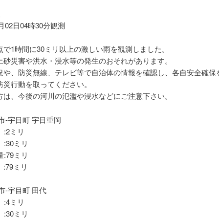
報
6月02日04時30分観測
点で1時間に30ミリ以上の激しい雨を観測しました。
土砂災害や洪水・浸水等の発生のおそれがあります。
況や、防災無線、テレビ等で自治体の情報を確認し、各自安全確保
防災行動を取ってください。
方は、今後の河川の氾濫や浸水などにご注意下さい。
市-宇目町 宇目重岡
 :2ミリ
 :30ミリ
量:79ミリ
:79ミリ
市-宇目町 田代
 :4ミリ
 :30ミリ