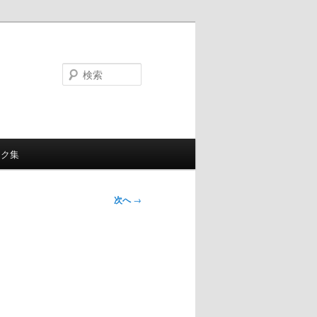
検
索
ンク集
次へ
→