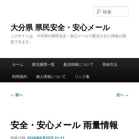
メ
イ
検
ン
索
コ
大分県 県民安全・安心メール
ン
このサイトは、大分県の県民安全・安心メールで配信された情報が閲
テ
覧できます。
ン
ツ
へ
メ
移
ホーム
配信履歴一覧
配信情報について
登録方法
イ
動
ン
利用規約
個人情報について
リンク集
メ
ニ
ュ
投
←
前へ
次へ
→
ー
稿
ナ
ビ
ゲ
安全・安心メール 雨量情報
ー
シ
投稿日時:
2026年6月25日 21:11