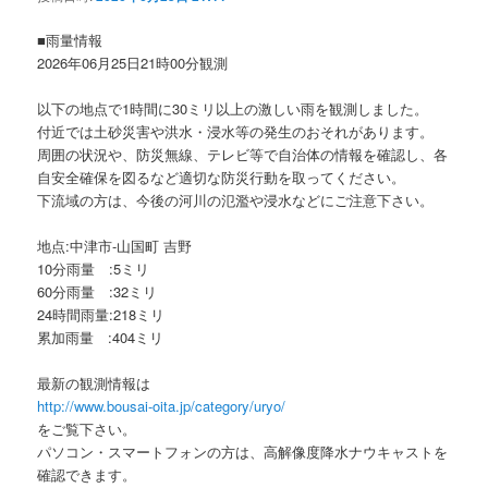
ョ
ン
■雨量情報
2026年06月25日21時00分観測
以下の地点で1時間に30ミリ以上の激しい雨を観測しました。
付近では土砂災害や洪水・浸水等の発生のおそれがあります。
周囲の状況や、防災無線、テレビ等で自治体の情報を確認し、各
自安全確保を図るなど適切な防災行動を取ってください。
下流域の方は、今後の河川の氾濫や浸水などにご注意下さい。
地点:中津市-山国町 吉野
10分雨量 :5ミリ
60分雨量 :32ミリ
24時間雨量:218ミリ
累加雨量 :404ミリ
最新の観測情報は
http://www.bousai-oita.jp/category/uryo/
をご覧下さい。
パソコン・スマートフォンの方は、高解像度降水ナウキャストを
確認できます。