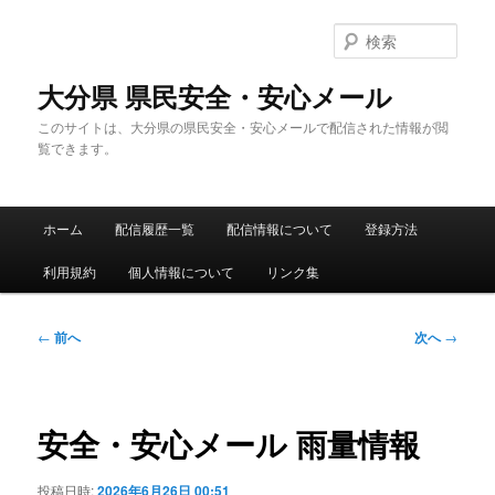
メ
イ
検
ン
索
コ
大分県 県民安全・安心メール
ン
このサイトは、大分県の県民安全・安心メールで配信された情報が閲
テ
覧できます。
ン
ツ
へ
メ
移
ホーム
配信履歴一覧
配信情報について
登録方法
イ
動
ン
利用規約
個人情報について
リンク集
メ
ニ
ュ
投
←
前へ
次へ
→
ー
稿
ナ
ビ
ゲ
安全・安心メール 雨量情報
ー
シ
投稿日時:
2026年6月26日 00:51