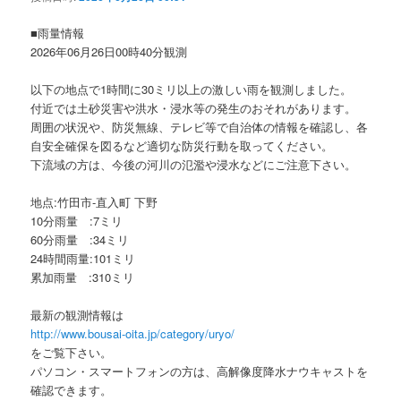
ョ
ン
■雨量情報
2026年06月26日00時40分観測
以下の地点で1時間に30ミリ以上の激しい雨を観測しました。
付近では土砂災害や洪水・浸水等の発生のおそれがあります。
周囲の状況や、防災無線、テレビ等で自治体の情報を確認し、各
自安全確保を図るなど適切な防災行動を取ってください。
下流域の方は、今後の河川の氾濫や浸水などにご注意下さい。
地点:竹田市-直入町 下野
10分雨量 :7ミリ
60分雨量 :34ミリ
24時間雨量:101ミリ
累加雨量 :310ミリ
最新の観測情報は
http://www.bousai-oita.jp/category/uryo/
をご覧下さい。
パソコン・スマートフォンの方は、高解像度降水ナウキャストを
確認できます。