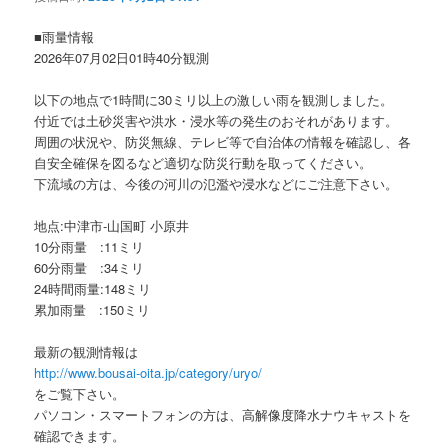
ョ
ン
■雨量情報
2026年07月02日01時40分観測
以下の地点で1時間に30ミリ以上の激しい雨を観測しました。
付近では土砂災害や洪水・浸水等の発生のおそれがあります。
周囲の状況や、防災無線、テレビ等で自治体の情報を確認し、各
自安全確保を図るなど適切な防災行動を取ってください。
下流域の方は、今後の河川の氾濫や浸水などにご注意下さい。
地点:中津市-山国町 小原井
10分雨量 :11ミリ
60分雨量 :34ミリ
24時間雨量:148ミリ
累加雨量 :150ミリ
最新の観測情報は
http://www.bousai-oita.jp/category/uryo/
をご覧下さい。
パソコン・スマートフォンの方は、高解像度降水ナウキャストを
確認できます。