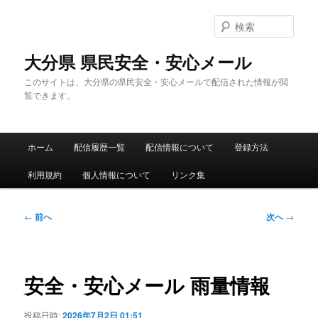
メ
イ
検
ン
索
コ
大分県 県民安全・安心メール
ン
このサイトは、大分県の県民安全・安心メールで配信された情報が閲
テ
覧できます。
ン
ツ
へ
メ
移
ホーム
配信履歴一覧
配信情報について
登録方法
イ
動
ン
利用規約
個人情報について
リンク集
メ
ニ
ュ
投
←
前へ
次へ
→
ー
稿
ナ
ビ
ゲ
安全・安心メール 雨量情報
ー
シ
投稿日時:
2026年7月2日 01:51