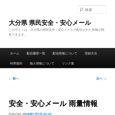
メ
イ
検
ン
索
コ
大分県 県民安全・安心メール
ン
このサイトは、大分県の県民安全・安心メールで配信された情報が閲
テ
覧できます。
ン
ツ
へ
メ
移
ホーム
配信履歴一覧
配信情報について
登録方法
イ
動
ン
利用規約
個人情報について
リンク集
メ
ニ
ュ
投
←
前へ
次へ
→
ー
稿
ナ
ビ
ゲ
安全・安心メール 雨量情報
ー
シ
投稿日時:
2026年7月2日 02:32