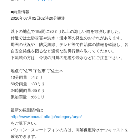
ョ
ン
■雨量情報
2026年07月02日02時20分観測
以下の地点で1時間に30ミリ以上の激しい雨を観測しました。
付近では土砂災害や洪水・浸水等の発生のおそれがあります。
周囲の状況や、防災無線、テレビ等で自治体の情報を確認し、各
自安全確保を図るなど適切な防災行動を取ってください。
下流域の方は、今後の河川の氾濫や浸水などにご注意下さい。
地点:宇佐市-宇佐市 宇佐土木
10分雨量 :4ミリ
60分雨量 :30ミリ
24時間雨量:65ミリ
累加雨量 :66ミリ
最新の観測情報は
http://www.bousai-oita.jp/category/uryo/
をご覧下さい。
パソコン・スマートフォンの方は、高解像度降水ナウキャストを
確認できます。