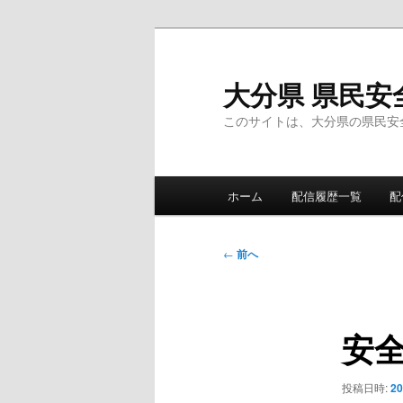
メ
イ
ン
大分県 県民安
コ
このサイトは、大分県の県民安
ン
テ
ン
メ
ツ
ホーム
配信履歴一覧
配
イ
へ
ン
移
メ
投
動
←
前へ
ニ
稿
ュ
ナ
ー
ビ
安
ゲ
ー
シ
投稿日時:
2