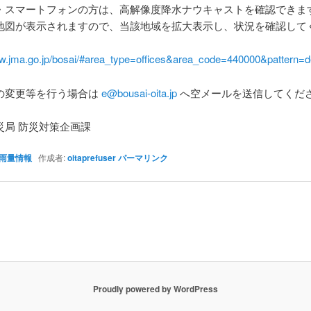
・スマートフォンの方は、高解像度降水ナウキャストを確認できま
地図が表示されますので、当該地域を拡大表示し、状況を確認して
ww.jma.go.jp/bosai/#area_type=offices&area_code=440000&pattern=de
の変更等を行う場合は
e@bousai-oita.jp
へ空メールを送信してくだ
災局 防災対策企画課
雨量情報
作成者:
oitaprefuser
パーマリンク
Proudly powered by WordPress