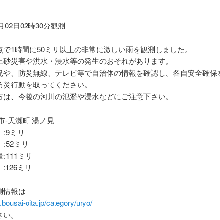
報
7月02日02時30分観測
点で1時間に50ミリ以上の非常に激しい雨を観測しました。
土砂災害や洪水・浸水等の発生のおそれがあります。
況や、防災無線、テレビ等で自治体の情報を確認し、各自安全確保
防災行動を取ってください。
方は、今後の河川の氾濫や浸水などにご注意下さい。
市-天瀬町 湯ノ見
 :9ミリ
 :52ミリ
:111ミリ
:126ミリ
測情報は
.bousai-oita.jp/category/uryo/
さい。