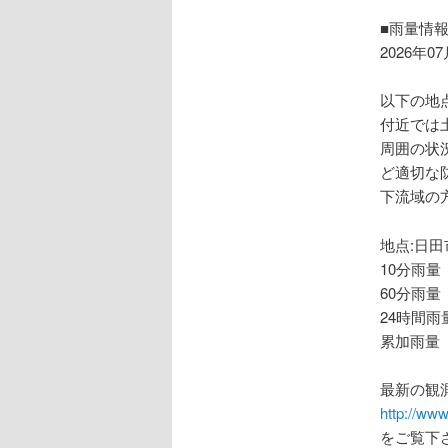
ョ
ン
■雨量情
2026年0
以下の地
付近では
周囲の状
ど適切な
下流域の
地点:日田
10分雨量
60分雨量
24時間雨量
累加雨量 
最新の観
http://www
をご覧下