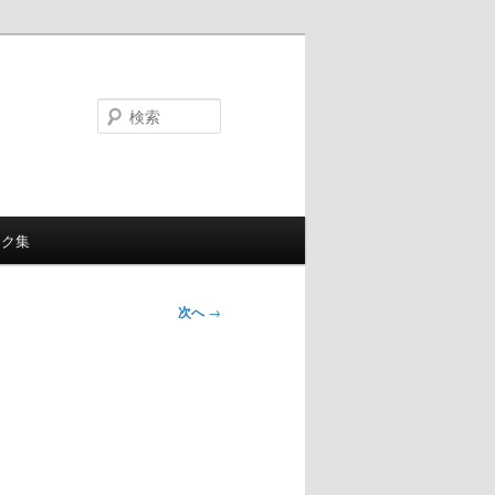
検
索
ンク集
次へ
→