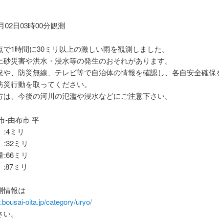
報
7月02日03時00分観測
点で1時間に30ミリ以上の激しい雨を観測しました。
土砂災害や洪水・浸水等の発生のおそれがあります。
況や、防災無線、テレビ等で自治体の情報を確認し、各自安全確保
防災行動を取ってください。
方は、今後の河川の氾濫や浸水などにご注意下さい。
市-由布市 平
 :4ミリ
 :32ミリ
量:66ミリ
:87ミリ
測情報は
.bousai-oita.jp/category/uryo/
さい。