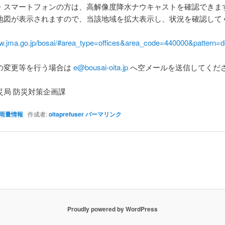
・スマートフォンの方は、高解像度降水ナウキャストを確認できま
地図が表示されますので、当該地域を拡大表示し、状況を確認して
ww.jma.go.jp/bosai/#area_type=offices&area_code=440000&pattern=de
の変更等を行う場合は
e@bousai-oita.jp
へ空メールを送信してくだ
災局 防災対策企画課
雨量情報
作成者:
oitaprefuser
パーマリンク
Proudly powered by WordPress