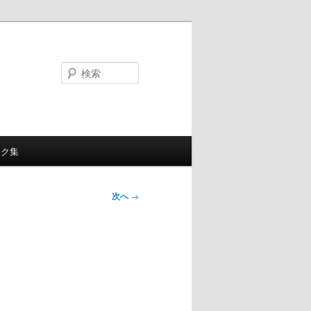
検
索
ンク集
次へ
→