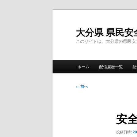
メ
イ
ン
大分県 県民安
コ
このサイトは、大分県の県民安
ン
テ
ン
メ
ツ
ホーム
配信履歴一覧
配
イ
へ
ン
移
メ
投
動
←
前へ
ニ
稿
ュ
ナ
ー
ビ
安
ゲ
ー
シ
投稿日時:
2