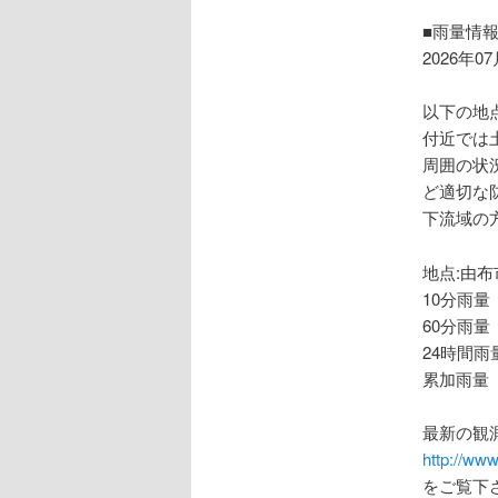
ョ
ン
■雨量情
2026年0
以下の地
付近では
周囲の状
ど適切な
下流域の
地点:由布
10分雨量
60分雨量
24時間雨
累加雨量 
最新の観
http://www
をご覧下