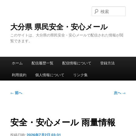
メ
イ
検
ン
索
コ
大分県 県民安全・安心メール
ン
このサイトは、大分県の県民安全・安心メールで配信された情報が閲
テ
覧できます。
ン
ツ
へ
メ
移
ホーム
配信履歴一覧
配信情報について
登録方法
イ
動
ン
利用規約
個人情報について
リンク集
メ
ニ
ュ
投
←
前へ
次へ
→
ー
稿
ナ
ビ
ゲ
安全・安心メール 雨量情報
ー
シ
投稿日時:
2026年7月2日 03:31