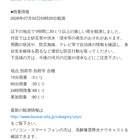
ョ
ン
■雨量情報
2026年07月02日03時20分観測
以下の地点で1時間に30ミリ以上の激しい雨を観測しました。
付近では土砂災害や洪水・浸水等の発生のおそれがあります。
周囲の状況や、防災無線、テレビ等で自治体の情報を確認し、各
自安全確保を図るなど適切な防災行動を取ってください。
下流域の方は、今後の河川の氾濫や浸水などにご注意下さい。
地点:別府市-別府市 合棚
10分雨量 :3ミリ
60分雨量 :30ミリ
24時間雨量:69ミリ
累加雨量 :90ミリ
最新の観測情報は
http://www.bousai-oita.jp/category/uryo/
をご覧下さい。
パソコン・スマートフォンの方は、高解像度降水ナウキャストを
確認できます。