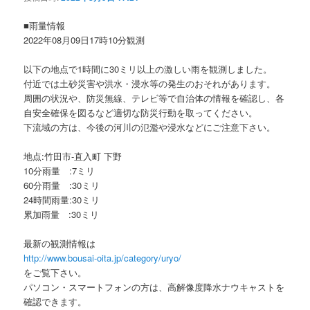
ョ
ン
■雨量情報
2022年08月09日17時10分観測
以下の地点で1時間に30ミリ以上の激しい雨を観測しました。
付近では土砂災害や洪水・浸水等の発生のおそれがあります。
周囲の状況や、防災無線、テレビ等で自治体の情報を確認し、各
自安全確保を図るなど適切な防災行動を取ってください。
下流域の方は、今後の河川の氾濫や浸水などにご注意下さい。
地点:竹田市-直入町 下野
10分雨量 :7ミリ
60分雨量 :30ミリ
24時間雨量:30ミリ
累加雨量 :30ミリ
最新の観測情報は
http://www.bousai-oita.jp/category/uryo/
をご覧下さい。
パソコン・スマートフォンの方は、高解像度降水ナウキャストを
確認できます。