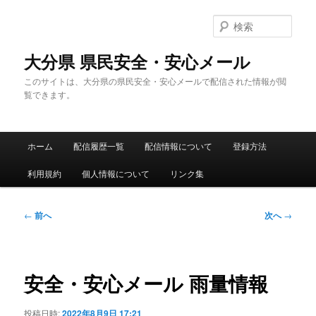
メ
イ
検
ン
索
コ
大分県 県民安全・安心メール
ン
このサイトは、大分県の県民安全・安心メールで配信された情報が閲
テ
覧できます。
ン
ツ
へ
メ
移
ホーム
配信履歴一覧
配信情報について
登録方法
イ
動
ン
利用規約
個人情報について
リンク集
メ
ニ
ュ
投
←
前へ
次へ
→
ー
稿
ナ
ビ
ゲ
安全・安心メール 雨量情報
ー
シ
投稿日時:
2022年8月9日 17:21