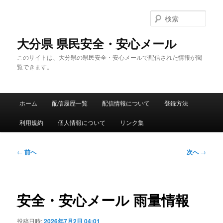
メ
イ
検
ン
索
コ
大分県 県民安全・安心メール
ン
このサイトは、大分県の県民安全・安心メールで配信された情報が閲
テ
覧できます。
ン
ツ
へ
メ
移
ホーム
配信履歴一覧
配信情報について
登録方法
イ
動
ン
利用規約
個人情報について
リンク集
メ
ニ
ュ
投
←
前へ
次へ
→
ー
稿
ナ
ビ
ゲ
安全・安心メール 雨量情報
ー
シ
投稿日時:
2026年7月2日 04:01