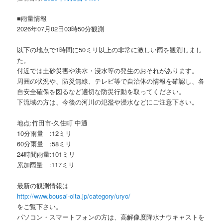
ョ
ン
■雨量情報
2026年07月02日03時50分観測
以下の地点で1時間に50ミリ以上の非常に激しい雨を観測しまし
た。
付近では土砂災害や洪水・浸水等の発生のおそれがあります。
周囲の状況や、防災無線、テレビ等で自治体の情報を確認し、各
自安全確保を図るなど適切な防災行動を取ってください。
下流域の方は、今後の河川の氾濫や浸水などにご注意下さい。
地点:竹田市-久住町 中通
10分雨量 :12ミリ
60分雨量 :58ミリ
24時間雨量:101ミリ
累加雨量 :117ミリ
最新の観測情報は
http://www.bousai-oita.jp/category/uryo/
をご覧下さい。
パソコン・スマートフォンの方は、高解像度降水ナウキャストを