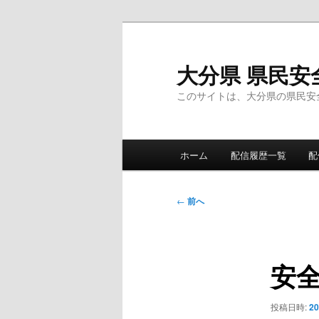
メ
イ
ン
大分県 県民安
コ
このサイトは、大分県の県民安
ン
テ
ン
メ
ツ
ホーム
配信履歴一覧
配
イ
へ
ン
移
メ
投
動
←
前へ
ニ
稿
ュ
ナ
ー
ビ
安
ゲ
ー
シ
投稿日時:
2