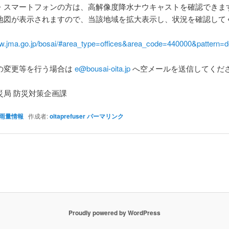
・スマートフォンの方は、高解像度降水ナウキャストを確認できま
地図が表示されますので、当該地域を拡大表示し、状況を確認して
ww.jma.go.jp/bosai/#area_type=offices&area_code=440000&pattern=de
の変更等を行う場合は
e@bousai-oita.jp
へ空メールを送信してくだ
災局 防災対策企画課
雨量情報
作成者:
oitaprefuser
パーマリンク
Proudly powered by WordPress