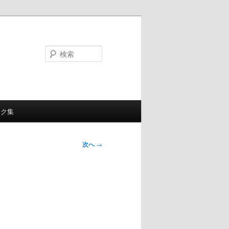
検
索
ンク集
次へ
→