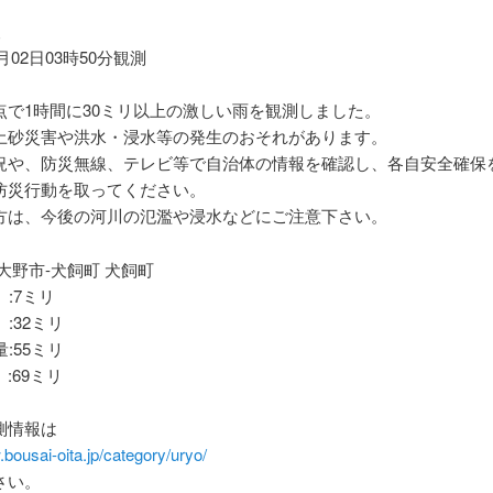
報
7月02日03時50分観測
点で1時間に30ミリ以上の激しい雨を観測しました。
土砂災害や洪水・浸水等の発生のおそれがあります。
況や、防災無線、テレビ等で自治体の情報を確認し、各自安全確保
防災行動を取ってください。
方は、今後の河川の氾濫や浸水などにご注意下さい。
大野市-犬飼町 犬飼町
 :7ミリ
 :32ミリ
量:55ミリ
:69ミリ
測情報は
.bousai-oita.jp/category/uryo/
さい。