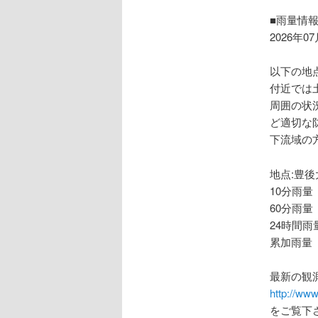
ョ
ン
■雨量情
2026年0
以下の地
付近では
周囲の状
ど適切な
下流域の
地点:豊後
10分雨量
60分雨量
24時間雨
累加雨量 
最新の観
http://www
をご覧下