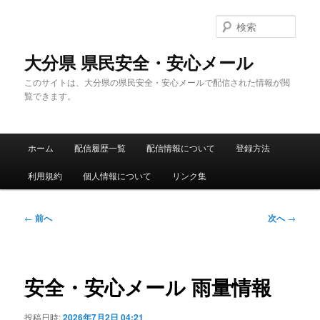
メ
イ
検
ン
索
コ
大分県 県民安全・安心メール
ン
このサイトは、大分県の県民安全・安心メールで配信された情報が閲
テ
覧できます。
ン
ツ
へ
メ
移
ホーム
配信履歴一覧
配信情報について
登録方法
イ
動
ン
利用規約
個人情報について
リンク集
メ
ニ
ュ
投
←
前へ
次へ
→
ー
稿
ナ
ビ
ゲ
安全・安心メール 雨量情報
ー
シ
投稿日時:
2026年7月2日 04:21