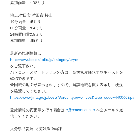
累加雨量 :102ミリ
地点:竹田市-竹田市 桜山
10分雨量 :5ミリ
60分雨量 :34ミリ
24時間雨量:59ミリ
累加雨量 :65ミリ
最新の観測情報は
http://www.bousai-oita.jp/category/uryo/
をご覧下さい。
パソコン・スマートフォンの方は、高解像度降水ナウキャストを
確認できます。
全国域の地図が表示されますので、当該地域を拡大表示し、状況
を確認してください。
https://www.jma.go.jp/bosai/#area_type=offices&area_code=440000&pat
登録情報の変更等を行う場合は
e@bousai-oita.jp
へ空メールを送
信してください。
大分県防災局 防災対策企画課