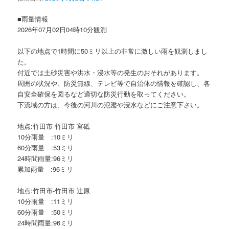
ョ
ン
■雨量情報
2026年07月02日04時10分観測
以下の地点で1時間に50ミリ以上の非常に激しい雨を観測しまし
た。
付近では土砂災害や洪水・浸水等の発生のおそれがあります。
周囲の状況や、防災無線、テレビ等で自治体の情報を確認し、各
自安全確保を図るなど適切な防災行動を取ってください。
下流域の方は、今後の河川の氾濫や浸水などにご注意下さい。
地点:竹田市-竹田市 宮砥
10分雨量 :10ミリ
60分雨量 :53ミリ
24時間雨量:96ミリ
累加雨量 :96ミリ
地点:竹田市-竹田市 辻原
10分雨量 :11ミリ
60分雨量 :50ミリ
24時間雨量:96ミリ