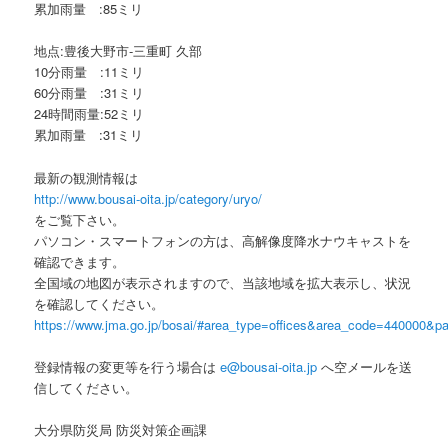
累加雨量 :85ミリ
地点:豊後大野市-三重町 久部
10分雨量 :11ミリ
60分雨量 :31ミリ
24時間雨量:52ミリ
累加雨量 :31ミリ
最新の観測情報は
http://www.bousai-oita.jp/category/uryo/
をご覧下さい。
パソコン・スマートフォンの方は、高解像度降水ナウキャストを
確認できます。
全国域の地図が表示されますので、当該地域を拡大表示し、状況
を確認してください。
https://www.jma.go.jp/bosai/#area_type=offices&area_code=440000&pat
登録情報の変更等を行う場合は
e@bousai-oita.jp
へ空メールを送
信してください。
大分県防災局 防災対策企画課