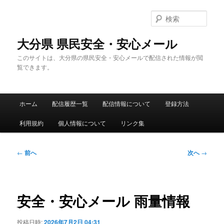
メ
イ
検
ン
索
コ
大分県 県民安全・安心メール
ン
このサイトは、大分県の県民安全・安心メールで配信された情報が閲
テ
覧できます。
ン
ツ
へ
メ
移
ホーム
配信履歴一覧
配信情報について
登録方法
イ
動
ン
利用規約
個人情報について
リンク集
メ
ニ
ュ
投
←
前へ
次へ
→
ー
稿
ナ
ビ
ゲ
安全・安心メール 雨量情報
ー
シ
投稿日時:
2026年7月2日 04:31