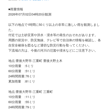
ョ
ン
■雨量情報
2026年07月02日04時20分観測
以下の地点で1時間に50ミリ以上の非常に激しい雨を観測しまし
た。
付近では土砂災害や洪水・浸水等の発生のおそれがあります。
周囲の状況や、防災無線、テレビ等で自治体の情報を確認し、各
自安全確保を図るなど適切な防災行動を取ってください。
下流域の方は、今後の河川の氾濫や浸水などにご注意下さい。
地点:豊後大野市-三重町 豊後大野土木
10分雨量 :5ミリ
60分雨量 :51ミリ
24時間雨量:76ミリ
累加雨量 :81ミリ
地点:豊後大野市-三重町 三重町
10分雨量 :11ミリ
60分雨量 :55ミリ
24時間雨量:79ミリ