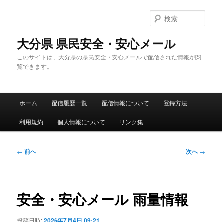
メ
イ
検
ン
索
コ
大分県 県民安全・安心メール
ン
このサイトは、大分県の県民安全・安心メールで配信された情報が閲
テ
覧できます。
ン
ツ
へ
メ
移
ホーム
配信履歴一覧
配信情報について
登録方法
イ
動
ン
利用規約
個人情報について
リンク集
メ
ニ
ュ
投
←
前へ
次へ
→
ー
稿
ナ
ビ
ゲ
安全・安心メール 雨量情報
ー
シ
投稿日時:
2026年7月4日 09:21