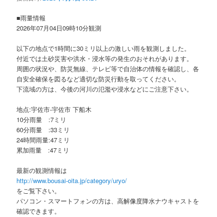
ョ
ン
■雨量情報
2026年07月04日09時10分観測
以下の地点で1時間に30ミリ以上の激しい雨を観測しました。
付近では土砂災害や洪水・浸水等の発生のおそれがあります。
周囲の状況や、防災無線、テレビ等で自治体の情報を確認し、各
自安全確保を図るなど適切な防災行動を取ってください。
下流域の方は、今後の河川の氾濫や浸水などにご注意下さい。
地点:宇佐市-宇佐市 下船木
10分雨量 :7ミリ
60分雨量 :33ミリ
24時間雨量:47ミリ
累加雨量 :47ミリ
最新の観測情報は
http://www.bousai-oita.jp/category/uryo/
をご覧下さい。
パソコン・スマートフォンの方は、高解像度降水ナウキャストを
確認できます。