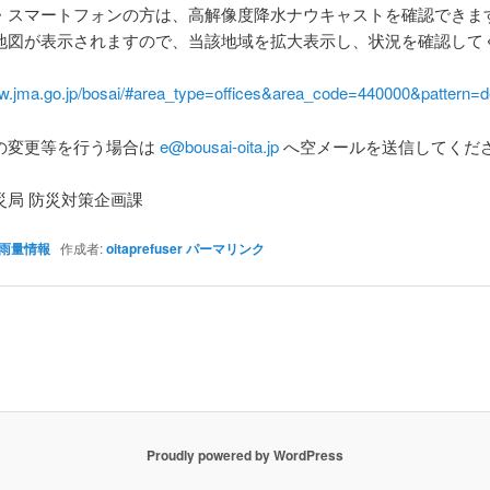
・スマートフォンの方は、高解像度降水ナウキャストを確認できま
地図が表示されますので、当該地域を拡大表示し、状況を確認して
ww.jma.go.jp/bosai/#area_type=offices&area_code=440000&pattern=de
の変更等を行う場合は
e@bousai-oita.jp
へ空メールを送信してくだ
災局 防災対策企画課
雨量情報
作成者:
oitaprefuser
パーマリンク
Proudly powered by WordPress