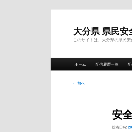
メ
イ
ン
大分県 県民安
コ
このサイトは、大分県の県民安
ン
テ
ン
メ
ツ
ホーム
配信履歴一覧
配
イ
へ
ン
移
メ
投
動
←
前へ
ニ
稿
ュ
ナ
ー
ビ
安
ゲ
ー
シ
投稿日時:
2