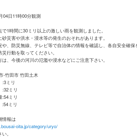
報
7月04日11時00分観測
点で1時間に30ミリ以上の激しい雨を観測しました。
土砂災害や洪水・浸水等の発生のおそれがあります。
況や、防災無線、テレビ等で自治体の情報を確認し、各自安全確保
防災行動を取ってください。
方は、今後の河川の氾濫や浸水などにご注意下さい。
市-竹田市 竹田土木
 :3ミリ
 :32ミリ
量:54ミリ
:54ミリ
測情報は
.bousai-oita.jp/category/uryo/
さい。