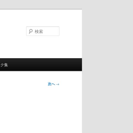
検
索
ンク集
次へ
→