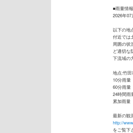
ョ
ン
■雨量情
2026年0
以下の地
付近では
周囲の状
ど適切な
下流域の
地点:竹田
10分雨量
60分雨量
24時間雨
累加雨量 
最新の観
http://www
をご覧下