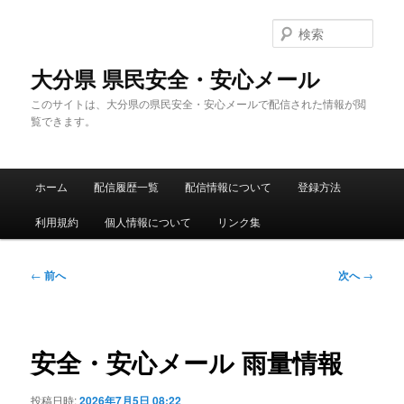
メ
イ
検
ン
索
コ
大分県 県民安全・安心メール
ン
このサイトは、大分県の県民安全・安心メールで配信された情報が閲
テ
覧できます。
ン
ツ
へ
メ
移
ホーム
配信履歴一覧
配信情報について
登録方法
イ
動
ン
利用規約
個人情報について
リンク集
メ
ニ
ュ
投
←
前へ
次へ
→
ー
稿
ナ
ビ
ゲ
安全・安心メール 雨量情報
ー
シ
投稿日時:
2026年7月5日 08:22