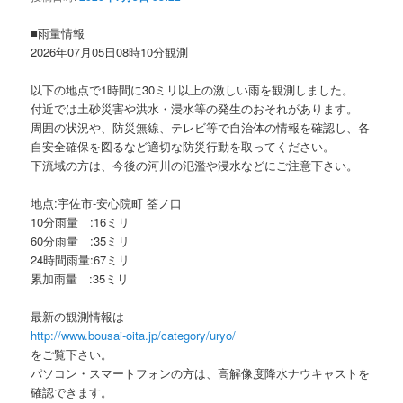
ョ
ン
■雨量情報
2026年07月05日08時10分観測
以下の地点で1時間に30ミリ以上の激しい雨を観測しました。
付近では土砂災害や洪水・浸水等の発生のおそれがあります。
周囲の状況や、防災無線、テレビ等で自治体の情報を確認し、各
自安全確保を図るなど適切な防災行動を取ってください。
下流域の方は、今後の河川の氾濫や浸水などにご注意下さい。
地点:宇佐市-安心院町 筌ノ口
10分雨量 :16ミリ
60分雨量 :35ミリ
24時間雨量:67ミリ
累加雨量 :35ミリ
最新の観測情報は
http://www.bousai-oita.jp/category/uryo/
をご覧下さい。
パソコン・スマートフォンの方は、高解像度降水ナウキャストを
確認できます。