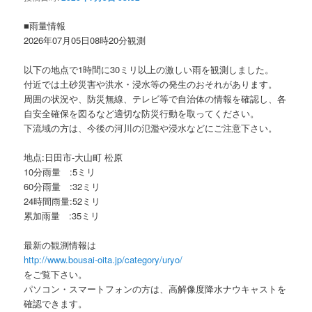
ョ
ン
■雨量情報
2026年07月05日08時20分観測
以下の地点で1時間に30ミリ以上の激しい雨を観測しました。
付近では土砂災害や洪水・浸水等の発生のおそれがあります。
周囲の状況や、防災無線、テレビ等で自治体の情報を確認し、各
自安全確保を図るなど適切な防災行動を取ってください。
下流域の方は、今後の河川の氾濫や浸水などにご注意下さい。
地点:日田市-大山町 松原
10分雨量 :5ミリ
60分雨量 :32ミリ
24時間雨量:52ミリ
累加雨量 :35ミリ
最新の観測情報は
http://www.bousai-oita.jp/category/uryo/
をご覧下さい。
パソコン・スマートフォンの方は、高解像度降水ナウキャストを
確認できます。