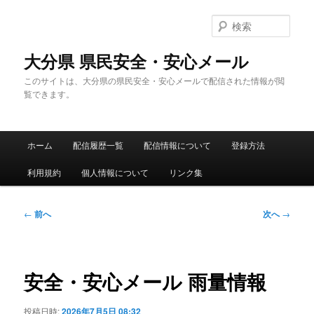
メ
イ
検
ン
索
コ
大分県 県民安全・安心メール
ン
このサイトは、大分県の県民安全・安心メールで配信された情報が閲
テ
覧できます。
ン
ツ
へ
メ
移
ホーム
配信履歴一覧
配信情報について
登録方法
イ
動
ン
利用規約
個人情報について
リンク集
メ
ニ
ュ
投
←
前へ
次へ
→
ー
稿
ナ
ビ
ゲ
安全・安心メール 雨量情報
ー
シ
投稿日時:
2026年7月5日 08:32